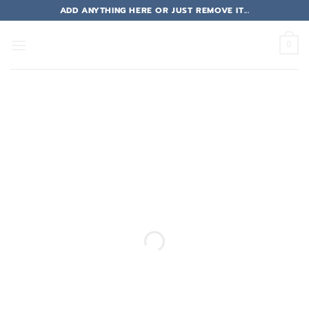
Skip
ADD ANYTHING HERE OR JUST REMOVE IT...
to
content
0