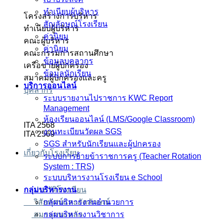
ทำเนียบผู้บริหาร
โครงสร้างการบริหาร
สัญลักษณ์โรงเรียน
ทำเนียบผู้บริหาร
ค่านิยม
คณะผู้บริหาร
ค่านิยม
คณะกรรมการสถานศึกษา
ข้อมูลบุคลากร
เครือข่ายผู้ปกครอง
ข้อมูลนักเรียน
สมาคมผู้ปกครองและครู
บริการออนไลน์
บุคลากร
ระบบรายงานไปราชการ KWC Report
Management
ห้องเรียนออนไลน์ (LMS/Google Classroom)
ITA 2568
งานทะเบียนวัดผล SGS
ITA 2569
SGS สำหรับนักเรียนและผู้ปกครอง
เกี่ยวกับโรงเรียน
ระบบการย้ายข้าราชการครู (Teacher Rotation
System : TRS)
ระบบบริหารงานโรงเรียน e School
ประวัติโรงเรียน
กลุ่มบริหารงาน
วิสัยทัศน์และอัตลักษณ์
กลุ่มบริหารงานอำนวยการ
สมรรถนะหลัก
กลุ่มบริหารงานวิชาการ