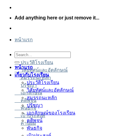
Skip
to
Add anything here or just remove it...
content
หน้าแรก
รง
รง
คาร่า
คาร่า
สล็อต
สล็อต
สล็อต
Search
for:
ประวัติโรงเรียน
หน้าแรก
วิสัยทัศน์และอัตลักษณ์
เกี่ยวกับโรงเรียน
สมรรถนะหลัก
ประวัติโรงเรียน
ปรัชญา
วิสัยทัศน์และอัตลักษณ์
เอกลักษณ์
สมรรถนะหลัก
คติพจน์
ปรัชญา
พันธกิจ
เอกลักษณ์ของโรงเรียน
เป้าประสงค์
คติพจน์
ค่านิยม
พันธกิจ
เป้าประสงค์