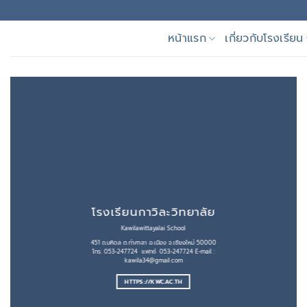
Skip
to
หน้าแรก
เกี่ยวกับโรงเรียน
content
โรงเรียนกาวิละวิทยาลัย
Kawilawittayalai School
451 ถ.มหิดล ต.ท่าศาลา อ.เมือง จ.เชียงใหม่ 50000
โทร. 053-247724 แฟกซ์. 053-247724 E-mail :
kawila34@gmail.com
HTTPS://KWC.AC.TH