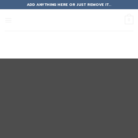
Skip
ADD ANYTHING HERE OR JUST REMOVE IT...
to
content
0
อตเว็บตรง
อตเว็บตรง
็อต
็อต
็อต
บาคาร่า
บาคาร่า