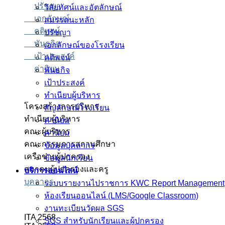
ปรัชญา
วิสัยทัศน์และอัตลักษณ์
เอกลักษณ์
สมรรถนะหลัก
คติพจน์
ปรัชญา
พันธกิจ
เอกลักษณ์ของโรงเรียน
เป้าประสงค์
คติพจน์
ค่านิยม
พันธกิจ
เป้าประสงค์
ทำเนียบผู้บริหาร
โครงสร้างการบริหาร
สัญลักษณ์โรงเรียน
ทำเนียบผู้บริหาร
ค่านิยม
คณะผู้บริหาร
ค่านิยม
คณะกรรมการสถานศึกษา
ข้อมูลบุคลากร
เครือข่ายผู้ปกครอง
ข้อมูลนักเรียน
สมาคมผู้ปกครองและครู
บริการออนไลน์
บุคลากร
ระบบรายงานไปราชการ KWC Report Management
ห้องเรียนออนไลน์ (LMS/Google Classroom)
งานทะเบียนวัดผล SGS
ITA 2568
SGS สำหรับนักเรียนและผู้ปกครอง