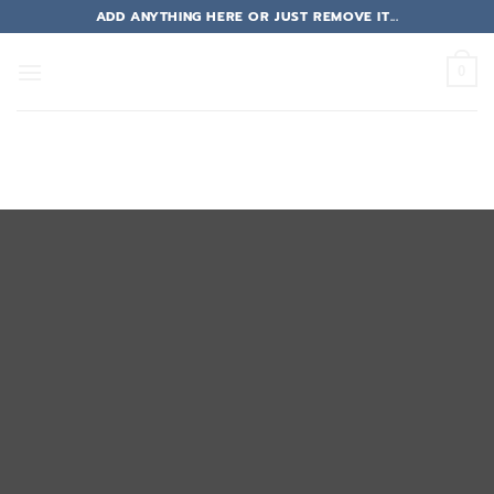
Skip
ADD ANYTHING HERE OR JUST REMOVE IT...
to
content
0
ตเว็บตรง
ตเว็บตรง
อต
อต
อต
าคาร่า
าคาร่า