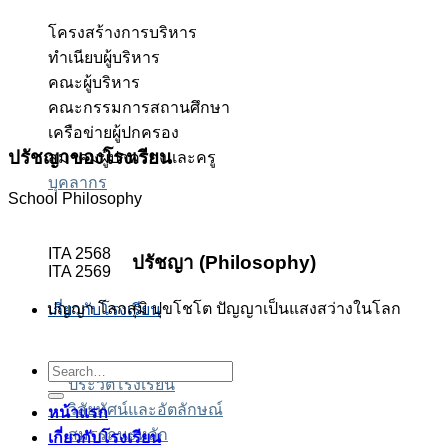
โครงสร้างการบริหาร
ทำเนียบผู้บริหาร
คณะผู้บริหาร
คณะกรรมการสถานศึกษา
เครือข่ายผู้ปกครอง
ปรัชญาของโรงเรียน
สมาคมผู้ปกครองและครู
บุคลากร
School Philosophy
ITA 2568
ปรัชญา (Philosophy)
ITA 2569
ปญญา โลกสุมิ ปุขโชโต ปัญญาเป็นแสงสว่างในโลก
เกี่ยวกับโรงเรียน
Search
ตรง
ตรง
าคาร่า
าคาร่า
สล็อต
สล็อต
สล็อต
ประวัติโรงเรียน
for:
วิสัยทัศน์และอัตลักษณ์
หน้าแรก
สมรรถนะหลัก
เกี่ยวกับโรงเรียน