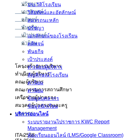
ปรัชญา
ประวัติโรงเรียน
เอกลักษณ์
วิสัยทัศน์และอัตลักษณ์
คติพจน์
สมรรถนะหลัก
พันธกิจ
ปรัชญา
เป้าประสงค์
เอกลักษณ์ของโรงเรียน
ค่านิยม
คติพจน์
พันธกิจ
เป้าประสงค์
โครงสร้างการบริหาร
ทำเนียบผู้บริหาร
ทำเนียบผู้บริหาร
สัญลักษณ์โรงเรียน
คณะผู้บริหาร
ค่านิยม
คณะกรรมการสถานศึกษา
ค่านิยม
เครือข่ายผู้ปกครอง
ข้อมูลบุคลากร
สมาคมผู้ปกครองและครู
ข้อมูลนักเรียน
บุคลากร
บริการออนไลน์
ระบบรายงานไปราชการ KWC Report
Management
ITA 2568
ห้องเรียนออนไลน์ (LMS/Google Classroom)