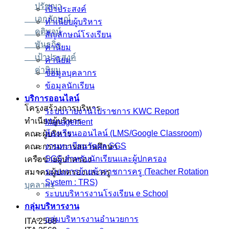
ปรัชญา
เป้าประสงค์
เอกลักษณ์
ทำเนียบผู้บริหาร
คติพจน์
สัญลักษณ์โรงเรียน
พันธกิจ
ค่านิยม
เป้าประสงค์
ค่านิยม
ค่านิยม
ข้อมูลบุคลากร
ข้อมูลนักเรียน
บริการออนไลน์
โครงสร้างการบริหาร
ระบบรายงานไปราชการ KWC Report
ทำเนียบผู้บริหาร
Management
ห้องเรียนออนไลน์ (LMS/Google Classroom)
คณะผู้บริหาร
งานทะเบียนวัดผล SGS
คณะกรรมการสถานศึกษา
SGS สำหรับนักเรียนและผู้ปกครอง
เครือข่ายผู้ปกครอง
ระบบการย้ายข้าราชการครู (Teacher Rotation
สมาคมผู้ปกครองและครู
System : TRS)
บุคลากร
ระบบบริหารงานโรงเรียน e School
กลุ่มบริหารงาน
กลุ่มบริหารงานอำนวยการ
ITA 2568