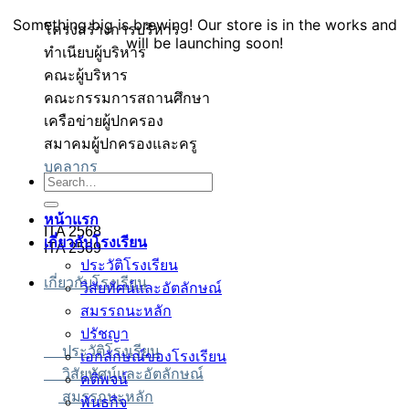
Something big is brewing! Our store is in the works and
โครงสร้างการบริหาร
will be launching soon!
ทำเนียบผู้บริหาร
คณะผู้บริหาร
คณะกรรมการสถานศึกษา
เครือข่ายผู้ปกครอง
สมาคมผู้ปกครองและครู
บุคลากร
็อตเว็บตรง
็อตเว็บตรง
สล็อต
สล็อต
บาคาร่า
บาคาร่า
สล็อต
Search
for:
หน้าแรก
ITA 2568
เกี่ยวกับโรงเรียน
ITA 2569
ประวัติโรงเรียน
เกี่ยวกับโรงเรียน
วิสัยทัศน์และอัตลักษณ์
สมรรถนะหลัก
ปรัชญา
ประวัติโรงเรียน
เอกลักษณ์ของโรงเรียน
วิสัยทัศน์และอัตลักษณ์
คติพจน์
สมรรถนะหลัก
พันธกิจ