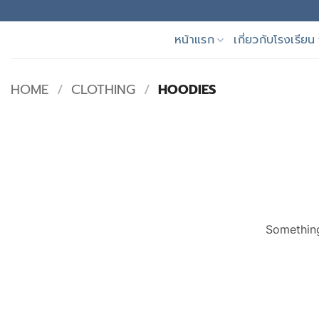
Skip
to
หน้าแรก
เกี่ยวกับโรงเรียน
content
HOME
/
CLOTHING
/
HOODIES
Something