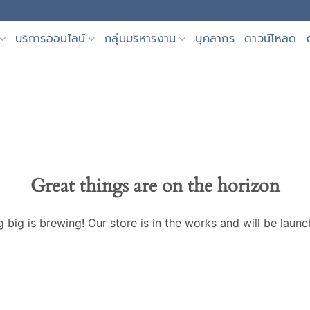
บริการออนไลน์
กลุ่มบริหารงาน
บุคลากร
ดาวน์โหลด
Great things are on the horizon
 big is brewing! Our store is in the works and will be launc