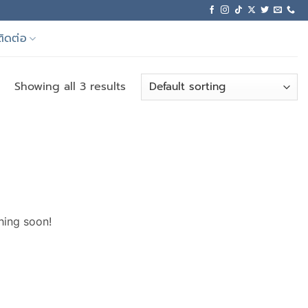
ติดต่อ
Showing all 3 results
hing soon!