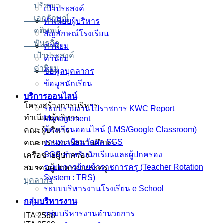
ปรัชญา
เป้าประสงค์
เอกลักษณ์
ทำเนียบผู้บริหาร
คติพจน์
สัญลักษณ์โรงเรียน
พันธกิจ
ค่านิยม
เป้าประสงค์
ค่านิยม
ค่านิยม
ข้อมูลบุคลากร
ข้อมูลนักเรียน
บริการออนไลน์
โครงสร้างการบริหาร
ระบบรายงานไปราชการ KWC Report
ทำเนียบผู้บริหาร
Management
ห้องเรียนออนไลน์ (LMS/Google Classroom)
คณะผู้บริหาร
งานทะเบียนวัดผล SGS
คณะกรรมการสถานศึกษา
SGS สำหรับนักเรียนและผู้ปกครอง
เครือข่ายผู้ปกครอง
ระบบการย้ายข้าราชการครู (Teacher Rotation
สมาคมผู้ปกครองและครู
System : TRS)
บุคลากร
ระบบบริหารงานโรงเรียน e School
กลุ่มบริหารงาน
กลุ่มบริหารงานอำนวยการ
ITA 2568