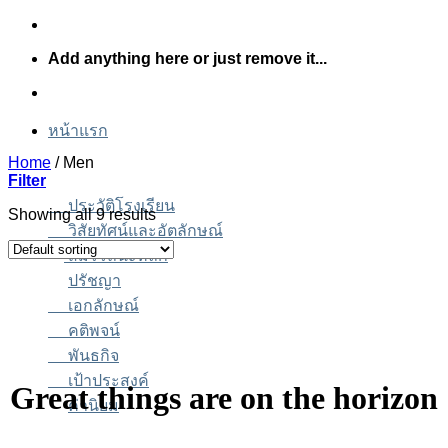
Skip
to
Add anything here or just remove it...
content
หน้าแรก
Home
/
Men
Filter
ประวัติโรงเรียน
Showing all 9 results
วิสัยทัศน์และอัตลักษณ์
สมรรถนะหลัก
ปรัชญา
เอกลักษณ์
คติพจน์
พันธกิจ
เป้าประสงค์
Great things are on the horizon
ค่านิยม