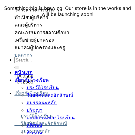
Something big is brewing! Our store is in the works and
โครงสร้างการบริหาร
will be launching soon!
ทำเนียบผู้บริหาร
คณะผู้บริหาร
คณะกรรมการสถานศึกษา
เครือข่ายผู้ปกครอง
สมาคมผู้ปกครองและครู
บุคลากร
อตเว็บตรง
อตเว็บตรง
สล็อต
สล็อต
บาคาร่า
บาคาร่า
สล็อต
Search
for:
หน้าแรก
ITA 2568
เกี่ยวกับโรงเรียน
ITA 2569
ประวัติโรงเรียน
เกี่ยวกับโรงเรียน
วิสัยทัศน์และอัตลักษณ์
สมรรถนะหลัก
ปรัชญา
ประวัติโรงเรียน
เอกลักษณ์ของโรงเรียน
วิสัยทัศน์และอัตลักษณ์
คติพจน์
สมรรถนะหลัก
พันธกิจ