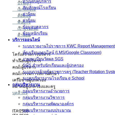
ทำเนียบผู้บริหาร
ปรัชญา
สัญลักษณ์โรงเรียน
เอกลักษณ์
ค่านิยม
คติพจน์
ค่านิยม
พันธกิจ
ข้อมูลบุคลากร
เป้าประสงค์
ข้อมูลนักเรียน
ค่านิยม
บริการออนไลน์
ระบบรายงานไปราชการ KWC Report Management
ห้องเรียนออนไลน์ (LMS/Google Classroom)
โครงสร้างการบริหาร
งานทะเบียนวัดผล SGS
ทำเนียบผู้บริหาร
SGS สำหรับนักเรียนและผู้ปกครอง
คณะผู้บริหาร
ระบบการย้ายข้าราชการครู (Teacher Rotation Syst
คณะกรรมการสถานศึกษา
ระบบบริหารงานโรงเรียน e School
เครือข่ายผู้ปกครอง
กลุ่มบริหารงาน
สมาคมผู้ปกครองและครู
กลุ่มบริหารงานอำนวยการ
บุคลากร
กลุ่มบริหารงานวิชาการ
กลุ่มบริหารงานพัฒนาองค์กร
กลุ่มบริหารงานงบประมาณ
ITA 2568