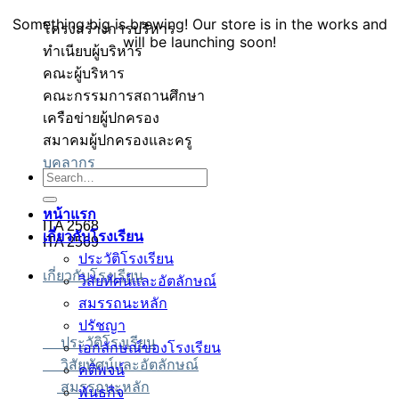
Something big is brewing! Our store is in the works and
โครงสร้างการบริหาร
will be launching soon!
ทำเนียบผู้บริหาร
คณะผู้บริหาร
คณะกรรมการสถานศึกษา
เครือข่ายผู้ปกครอง
สมาคมผู้ปกครองและครู
บุคลากร
อตเว็บตรง
อตเว็บตรง
สล็อต
สล็อต
บาคาร่า
บาคาร่า
สล็อต
Search
for:
หน้าแรก
ITA 2568
เกี่ยวกับโรงเรียน
ITA 2569
ประวัติโรงเรียน
เกี่ยวกับโรงเรียน
วิสัยทัศน์และอัตลักษณ์
สมรรถนะหลัก
ปรัชญา
ประวัติโรงเรียน
เอกลักษณ์ของโรงเรียน
วิสัยทัศน์และอัตลักษณ์
คติพจน์
สมรรถนะหลัก
พันธกิจ