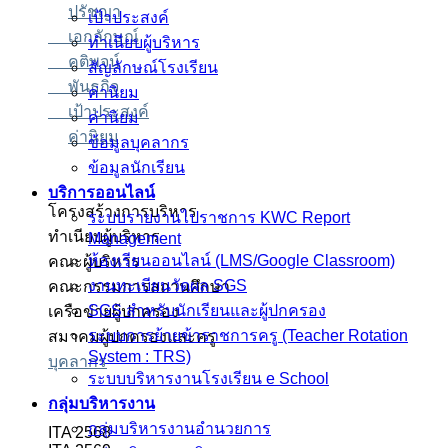
ปรัชญา
เป้าประสงค์
เอกลักษณ์
ทำเนียบผู้บริหาร
คติพจน์
สัญลักษณ์โรงเรียน
พันธกิจ
ค่านิยม
เป้าประสงค์
ค่านิยม
ค่านิยม
ข้อมูลบุคลากร
ข้อมูลนักเรียน
บริการออนไลน์
โครงสร้างการบริหาร
ระบบรายงานไปราชการ KWC Report
ทำเนียบผู้บริหาร
Management
ห้องเรียนออนไลน์ (LMS/Google Classroom)
คณะผู้บริหาร
งานทะเบียนวัดผล SGS
คณะกรรมการสถานศึกษา
SGS สำหรับนักเรียนและผู้ปกครอง
เครือข่ายผู้ปกครอง
ระบบการย้ายข้าราชการครู (Teacher Rotation
สมาคมผู้ปกครองและครู
System : TRS)
บุคลากร
ระบบบริหารงานโรงเรียน e School
กลุ่มบริหารงาน
กลุ่มบริหารงานอำนวยการ
ITA 2568