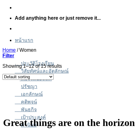
Skip
to
Add anything here or just remove it...
content
หน้าแรก
Home
/
Women
Filter
ประวัติโรงเรียน
Showing 1–12 of 15 results
วิสัยทัศน์และอัตลักษณ์
สมรรถนะหลัก
ปรัชญา
เอกลักษณ์
คติพจน์
พันธกิจ
เป้าประสงค์
Great things are on the horizon
ค่านิยม