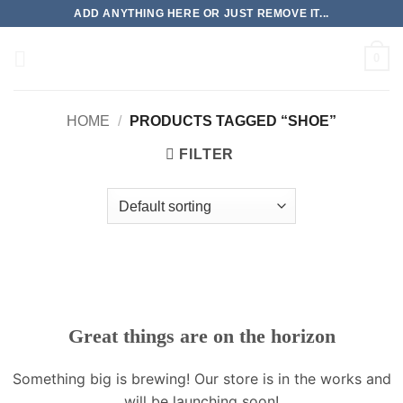
Skip
ADD ANYTHING HERE OR JUST REMOVE IT...
to
content
0
HOME
/
PRODUCTS TAGGED “SHOE”
FILTER
Great things are on the horizon
Something big is brewing! Our store is in the works and
will be launching soon!