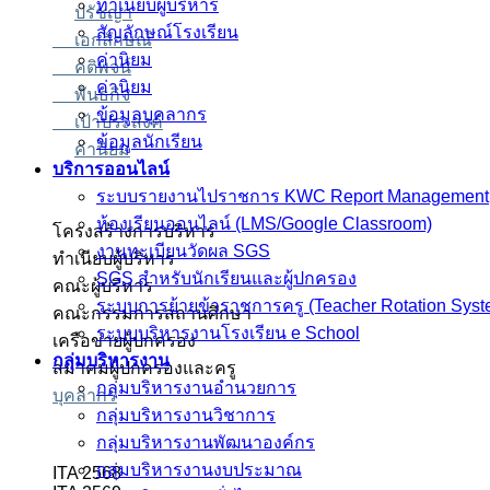
ทำเนียบผู้บริหาร
ปรัชญา
สัญลักษณ์โรงเรียน
เอกลักษณ์
ค่านิยม
คติพจน์
ค่านิยม
พันธกิจ
ข้อมูลบุคลากร
เป้าประสงค์
ข้อมูลนักเรียน
ค่านิยม
บริการออนไลน์
ระบบรายงานไปราชการ KWC Report Management
ห้องเรียนออนไลน์ (LMS/Google Classroom)
โครงสร้างการบริหาร
งานทะเบียนวัดผล SGS
ทำเนียบผู้บริหาร
SGS สำหรับนักเรียนและผู้ปกครอง
คณะผู้บริหาร
ระบบการย้ายข้าราชการครู (Teacher Rotation Syst
คณะกรรมการสถานศึกษา
ระบบบริหารงานโรงเรียน e School
เครือข่ายผู้ปกครอง
กลุ่มบริหารงาน
สมาคมผู้ปกครองและครู
กลุ่มบริหารงานอำนวยการ
บุคลากร
กลุ่มบริหารงานวิชาการ
กลุ่มบริหารงานพัฒนาองค์กร
กลุ่มบริหารงานงบประมาณ
ITA 2568