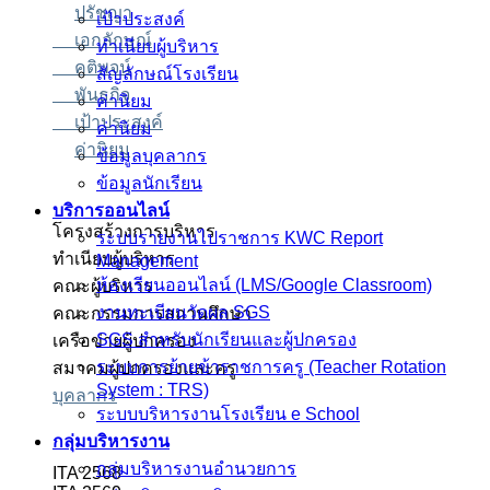
ปรัชญา
เป้าประสงค์
เอกลักษณ์
ทำเนียบผู้บริหาร
คติพจน์
สัญลักษณ์โรงเรียน
พันธกิจ
ค่านิยม
เป้าประสงค์
ค่านิยม
ค่านิยม
ข้อมูลบุคลากร
ข้อมูลนักเรียน
บริการออนไลน์
โครงสร้างการบริหาร
ระบบรายงานไปราชการ KWC Report
ทำเนียบผู้บริหาร
Management
ห้องเรียนออนไลน์ (LMS/Google Classroom)
คณะผู้บริหาร
งานทะเบียนวัดผล SGS
คณะกรรมการสถานศึกษา
SGS สำหรับนักเรียนและผู้ปกครอง
เครือข่ายผู้ปกครอง
ระบบการย้ายข้าราชการครู (Teacher Rotation
สมาคมผู้ปกครองและครู
System : TRS)
บุคลากร
ระบบบริหารงานโรงเรียน e School
กลุ่มบริหารงาน
กลุ่มบริหารงานอำนวยการ
ITA 2568