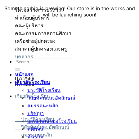
Something big is brewing! Our store is in the works and
โครงสร้างการบริหาร
will be launching soon!
ทำเนียบผู้บริหาร
คณะผู้บริหาร
คณะกรรมการสถานศึกษา
เครือข่ายผู้ปกครอง
สมาคมผู้ปกครองและครู
บุคลากร
็อตเว็บตรง
็อตเว็บตรง
สล็อต
สล็อต
บาคาร่า
บาคาร่า
สล็อต
Search
for:
หน้าแรก
ITA 2568
เกี่ยวกับโรงเรียน
ITA 2569
ประวัติโรงเรียน
เกี่ยวกับโรงเรียน
วิสัยทัศน์และอัตลักษณ์
สมรรถนะหลัก
ปรัชญา
ประวัติโรงเรียน
เอกลักษณ์ของโรงเรียน
วิสัยทัศน์และอัตลักษณ์
คติพจน์
สมรรถนะหลัก
พันธกิจ