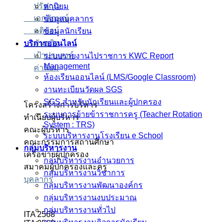
ปรัชญา
ค่านิยม
เอกลักษณ์
ข้อมูลบุคลากร
คติพจน์
ข้อมูลนักเรียน
พันธกิจ
บริการออนไลน์
เป้าประสงค์
ระบบรายงานไปราชการ KWC Report
Management
ค่านิยม
ห้องเรียนออนไลน์ (LMS/Google Classroom)
งานทะเบียนวัดผล SGS
SGS สำหรับนักเรียนและผู้ปกครอง
โครงสร้างการบริหาร
ระบบการย้ายข้าราชการครู (Teacher Rotation
ทำเนียบผู้บริหาร
System : TRS)
คณะผู้บริหาร
ระบบบริหารงานโรงเรียน e School
คณะกรรมการสถานศึกษา
กลุ่มบริหารงาน
เครือข่ายผู้ปกครอง
กลุ่มบริหารงานอำนวยการ
สมาคมผู้ปกครองและครู
กลุ่มบริหารงานวิชาการ
บุคลากร
กลุ่มบริหารงานพัฒนาองค์กร
กลุ่มบริหารงานงบประมาณ
กลุ่มบริหารงานทั่วไป
ITA 2568