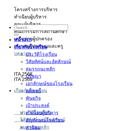
โครงสร้างการบริหาร
ทำเนียบผู้บริหาร
เว็บตรง
เว็บตรง
็อต
็อต
คาร่า
คาร่า
็อต
คณะผู้บริหาร
Search
คณะกรรมการสถานศึกษา
for:
เครือข่ายผู้ปกครอง
หน้าแรก
สมาคมผู้ปกครองและครู
เกี่ยวกับโรงเรียน
บุคลากร
ประวัติโรงเรียน
วิสัยทัศน์และอัตลักษณ์
สมรรถนะหลัก
ITA 2568
ปรัชญา
ITA 2569
เอกลักษณ์ของโรงเรียน
เกี่ยวกับโรงเรียน
คติพจน์
พันธกิจ
เป้าประสงค์
ประวัติโรงเรียน
ทำเนียบผู้บริหาร
วิสัยทัศน์และอัตลักษณ์
สัญลักษณ์โรงเรียน
สมรรถนะหลัก
ค่านิยม