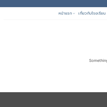
Skip
to
หน้าแรก
เกี่ยวกับโรงเรียน
content
Something
บตรง
บตรง
่า
่า
ล็อต
ล็อต
ล็อต