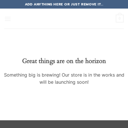
Skip
ADD ANYTHING HERE OR JUST REMOVE IT...
to
content
0
Great things are on the horizon
Something big is brewing! Our store is in the works and
will be launching soon!
รง
รง
ต
ต
ต
าคาร่า
าคาร่า