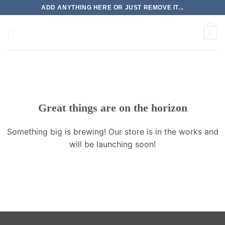
Skip
ADD ANYTHING HERE OR JUST REMOVE IT...
to
content
0
Great things are on the horizon
Something big is brewing! Our store is in the works and
will be launching soon!
รง
รง
็อต
็อต
็อต
บาคาร่า
บาคาร่า