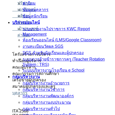
ปรัชญา
ค่านิยม
เอกลักษณ์
ข้อมูลบุคลากร
คติพจน์
ข้อมูลนักเรียน
พันธกิจ
บริการออนไลน์
เป้าประสงค์
ระบบรายงานไปราชการ KWC Report
Management
ค่านิยม
ห้องเรียนออนไลน์ (LMS/Google Classroom)
งานทะเบียนวัดผล SGS
SGS สำหรับนักเรียนและผู้ปกครอง
โครงสร้างการบริหาร
ระบบการย้ายข้าราชการครู (Teacher Rotation
ทำเนียบผู้บริหาร
System : TRS)
คณะผู้บริหาร
ระบบบริหารงานโรงเรียน e School
คณะกรรมการสถานศึกษา
กลุ่มบริหารงาน
เครือข่ายผู้ปกครอง
กลุ่มบริหารงานอำนวยการ
สมาคมผู้ปกครองและครู
กลุ่มบริหารงานวิชาการ
บุคลากร
กลุ่มบริหารงานพัฒนาองค์กร
กลุ่มบริหารงานงบประมาณ
กลุ่มบริหารงานทั่วไป
ITA 2568