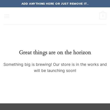
Skip
ADD ANYTHING HERE OR JUST REMOVE IT...
to
content
0
Great things are on the horizon
Something big is brewing! Our store is in the works and
will be launching soon!
รง
รง
ต
ต
ต
าคาร่า
าคาร่า