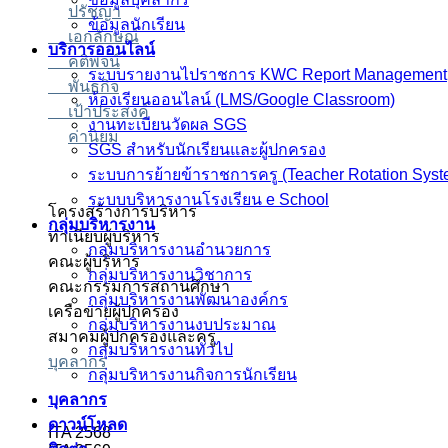
ปรัชญา
ข้อมูลนักเรียน
เอกลักษณ์
บริการออนไลน์
คติพจน์
ระบบรายงานไปราชการ KWC Report Management
พันธกิจ
ห้องเรียนออนไลน์ (LMS/Google Classroom)
เป้าประสงค์
งานทะเบียนวัดผล SGS
ค่านิยม
SGS สำหรับนักเรียนและผู้ปกครอง
ระบบการย้ายข้าราชการครู (Teacher Rotation Syst
ระบบบริหารงานโรงเรียน e School
โครงสร้างการบริหาร
กลุ่มบริหารงาน
ทำเนียบผู้บริหาร
กลุ่มบริหารงานอำนวยการ
คณะผู้บริหาร
กลุ่มบริหารงานวิชาการ
คณะกรรมการสถานศึกษา
กลุ่มบริหารงานพัฒนาองค์กร
เครือข่ายผู้ปกครอง
กลุ่มบริหารงานงบประมาณ
สมาคมผู้ปกครองและครู
กลุ่มบริหารงานทั่วไป
บุคลากร
กลุ่มบริหารงานกิจการนักเรียน
บุคลากร
ดาวน์โหลด
ITA 2568