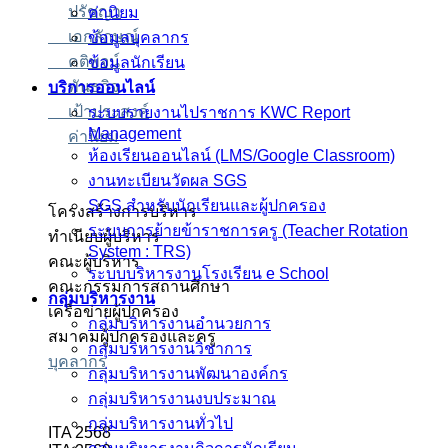
ปรัชญา
ค่านิยม
เอกลักษณ์
ข้อมูลบุคลากร
คติพจน์
ข้อมูลนักเรียน
พันธกิจ
บริการออนไลน์
เป้าประสงค์
ระบบรายงานไปราชการ KWC Report
Management
ค่านิยม
ห้องเรียนออนไลน์ (LMS/Google Classroom)
งานทะเบียนวัดผล SGS
SGS สำหรับนักเรียนและผู้ปกครอง
โครงสร้างการบริหาร
ระบบการย้ายข้าราชการครู (Teacher Rotation
ทำเนียบผู้บริหาร
System : TRS)
คณะผู้บริหาร
ระบบบริหารงานโรงเรียน e School
คณะกรรมการสถานศึกษา
กลุ่มบริหารงาน
เครือข่ายผู้ปกครอง
กลุ่มบริหารงานอำนวยการ
สมาคมผู้ปกครองและครู
กลุ่มบริหารงานวิชาการ
บุคลากร
กลุ่มบริหารงานพัฒนาองค์กร
กลุ่มบริหารงานงบประมาณ
กลุ่มบริหารงานทั่วไป
ITA 2568