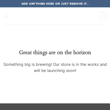
Skip
ADD ANYTHING HERE OR JUST REMOVE IT...
to
content
0
Great things are on the horizon
Something big is brewing! Our store is in the works and
will be launching soon!
รง
รง
ต
ต
ต
าคาร่า
าคาร่า