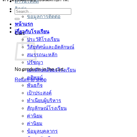
ดาวน์โหลด
ติดต่อ
Search
อตเว็บตรง
อตเว็บตรง
สล็อต
สล็อต
บาคาร่า
บาคาร่า
สล็อต
for:
ข้อมูลการติดต่อ
หน้าแรก
0
เกี่ยวกับโรงเรียน
Cart
ประวัติโรงเรียน
วิสัยทัศน์และอัตลักษณ์
สมรรถนะหลัก
ปรัชญา
No products in the cart.
เอกลักษณ์ของโรงเรียน
คติพจน์
Return to shop
พันธกิจ
เป้าประสงค์
ทำเนียบผู้บริหาร
สัญลักษณ์โรงเรียน
ค่านิยม
ค่านิยม
ข้อมูลบุคลากร