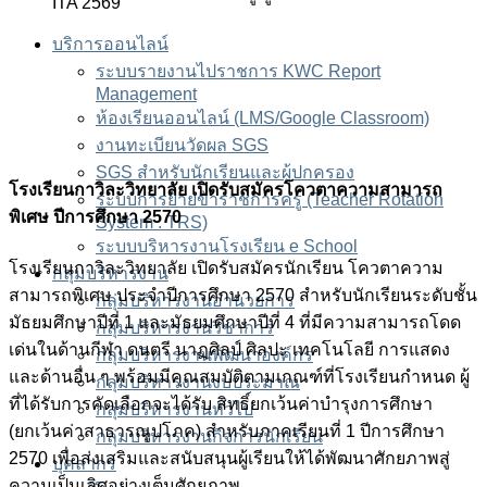
ITA 2569
บริการออนไลน์
ระบบรายงานไปราชการ KWC Report
Management
ห้องเรียนออนไลน์ (LMS/Google Classroom)
งานทะเบียนวัดผล SGS
SGS สำหรับนักเรียนและผู้ปกครอง
โรงเรียนกาวิละวิทยาลัย เปิดรับสมัครโควตาความสามารถ
ระบบการย้ายข้าราชการครู (Teacher Rotation
พิเศษ ปีการศึกษา 2570
System : TRS)
ระบบบริหารงานโรงเรียน e School
โรงเรียนกาวิละวิทยาลัย เปิดรับสมัครนักเรียน โควตาความ
กลุ่มบริหารงาน
สามารถพิเศษ ประจำปีการศึกษา 2570 สำหรับนักเรียนระดับชั้น
กลุ่มบริหารงานอำนวยการ
มัธยมศึกษาปีที่ 1 และมัธยมศึกษาปีที่ 4 ที่มีความสามารถโดด
กลุ่มบริหารงานวิชาการ
เด่นในด้านกีฬา ดนตรี นาฏศิลป์ ศิลปะ เทคโนโลยี การแสดง
กลุ่มบริหารงานพัฒนาองค์กร
และด้านอื่น ๆ พร้อมมีคุณสมบัติตามเกณฑ์ที่โรงเรียนกำหนด ผู้
กลุ่มบริหารงานงบประมาณ
ที่ได้รับการคัดเลือกจะได้รับ สิทธิ์ยกเว้นค่าบำรุงการศึกษา
กลุ่มบริหารงานทั่วไป
(ยกเว้นค่าสาธารณูปโภค) สำหรับภาคเรียนที่ 1 ปีการศึกษา
กลุ่มบริหารงานกิจการนักเรียน
2570 เพื่อส่งเสริมและสนับสนุนผู้เรียนให้ได้พัฒนาศักยภาพสู่
บุคลากร
ความเป็นเลิศอย่างเต็มศักยภาพ.