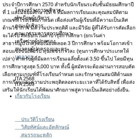
ประจำปีการศึกษา 2570 สำหรับนักเรียนระดับชั้นมัธยมศึกษาปี
โครงสร้างการบริหาร
ที่ 1 และมัธยมศึกษาปีที่ 4 ที่มีผลการเรียนและคุณสมบัติตาม
ทำเนียบผู้บริหาร
เกณฑ์ที่โรงเรียนกำหนด เพื่อส่งเสริมผู้เรียนที่มีความเป็นเลิศ
คณะผู้บริหาร
ด้านวิชาการ มีความประพฤติดี และมีวินัย ผู้ที่ได้รับการคัดเลือก
คณะกรรมการสถานศึกษา
จะได้รับ สิทธิ์ยกเว้นค่าบำรุงการศึกษา (ยกเว้นค่า
เครือข่ายผู้ปกครอง
สาธารณูปโภค) ต่อเนื่องตลอด 3 ปีการศึกษา พร้อมโอกาสเข้า
สมาคมผู้ปกครองและครู
สอบแข่งขันเพื่อรับ ทุนเพชรกาวิละ (ทุนการศึกษาประเภทให้
บุคลากร
เปล่า) สำหรับผู้ที่มีผลการเรียนเฉลี่ยตั้งแต่ 3.50 ขึ้นไป โดยมีทุน
การศึกษาสูงสุด 5,000 บาท ทั้งนี้ ผู้สมัครจะต้องผ่านการสอบคัด
เลือกตามเกณฑ์ที่โรงเรียนกำหนด และรักษาคุณสมบัติด้านผล
ITA 2568
การเรียนและความประพฤติตลอดระยะเวลาที่ได้รับสิทธิ์ เพื่อส่ง
ITA 2569
เสริมให้นักเรียนได้พัฒนาศักยภาพสู่ความเป็นเลิศอย่างยั่งยืน.
เกี่ยวกับโรงเรียน
ประวัติโรงเรียน
วิสัยทัศน์และอัตลักษณ์
สมรรถนะหลัก