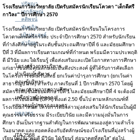
ปรัชญา
โรงเรียนกาวิละวิทยาลัย เปิดรับสมัครนักเรียนโควตา “เด็กดีศรี
เอกลักษณ์
กาวิละ” ปีการศึกษา 2570
คติพจน์
พันธกิจ
โรงเรียนกาวิละวิทยาลัย เปิดรับสมัครนักเรียนในโครงการ
เป้าประสงค์
โควตาเด็กดีศรีกาวิละ ประจำปีการศึกษา 2570 สำหรับนักเรียน
ค่านิยม
ที่กำลังศึกษาอยู่ในระดับชั้นประถมศึกษาปีที่ 6 และมัธยมศึกษา
ปีที่ 3 ที่มีผลการเรียนตามเกณฑ์ที่กำหนด พร้อมมีความประพฤติ
ดี มีวินัย และใฝ่เรียนรู้ เพื่อส่งเสริมและเปิดโอกาสทางการศึกษา
โครงสร้างการบริหาร
แก่เยาวชนที่มีคุณลักษณะอันพึงประสงค์ ผู้ที่ได้รับการคัดเลือก
ทำเนียบผู้บริหาร
ในโครงการจะได้รับสิทธิ์ ยกเว้นค่าบำรุงการศึกษา (ยกเว้นค่า
คณะผู้บริหาร
สาธารณูปโภค) สำหรับ ภาคเรียนที่ 1 ปีการศึกษา 2570 โดยผู้
คณะกรรมการสถานศึกษา
สมัครระดับชั้นมัธยมศึกษาปีที่ 1 และมัธยมศึกษาปีที่ 4 จะต้องมี
เครือข่ายผู้ปกครอง
ผลการเรียนเฉลี่ย (GPA) ตั้งแต่ 2.50 ขึ้นไป ตามหลักเกณฑ์ที่
สมาคมผู้ปกครองและครู
โรงเรียนกำหนด โครงการดังกล่าวมุ่งส่งเสริมให้นักเรียนเป็นผู้มี
บุคลากร
คุณธรรม จริยธรรม มีระเบียบวินัย และมีความมุ่งมั่นในการ
ศึกษา อันเป็นรากฐานสำคัญในการพัฒนาตนเองสู่ความสำเร็จ
ในอนาคต และสอดคล้องกับอัตลักษณ์ของโรงเรียนที่มุ่งสร้างผู้
ITA 2568
เรียนให้เป็น “คนดี มีวินัย ใฝ่เรียนรู้ สู่อนาคตที่สดใส” ต่อไป.