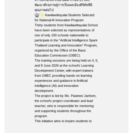
พัฒนาศักยภาพสู่การเป็นพลเมืองดิจิทัลที่มี
คุณภาพต่อไป
Kawilawittayalai Students Selected
for National AI Innovation Program
Thirty students from Kawilawittayalai School
have been selected as representatives of
one of only 100 schools nationwide to
participate in the “Artificial Intelligence Spark
Thailand Learning and Innovation” Program,
organized by the Office of the Basic
Education Commission (OBEC).
The training sessions are being held on 4, 5,
and 8 June 2026 at the school’s Learning
Development Center, with expert trainers
from OBEC providing hands-on learning
experiences and guidance in Artificial
Intelligence (AI) and innovation
development.
The project is led by Ms. Pawinee Janhom,
the school’s project coordinator and lead
teacher, who is responsible for mentoring
and supporting students throughout the
program.
This initiative aims to inspire students to
explore AI technologies, develop innovative
solutions, enhance digital competencies,