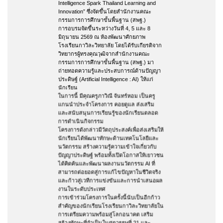
Intelligence Spark Thailand Learning and
Innovation” ซึ่งจัดขึ้นโดยสำนักงานคณะ
กรรมการการศึกษาขั้นพื้นฐาน (สพฐ.)
การอบรมจัดขึ้นระหว่างวันที่ 4, 5 และ 8
มิถุนายน 2569 ณ ห้องพัฒนาศักยภาพ
โรงเรียนกาวิละวิทยาลัย โดยได้รับเกียรติจาก
วิทยากรผู้ทรงคุณวุฒิจากสำนักงานคณะ
กรรมการการศึกษาขั้นพื้นฐาน (สพฐ.) มา
ถ่ายทอดความรู้และประสบการณ์ด้านปัญญา
ประดิษฐ์ (Artificial Intelligence : AI) ให้แก่
นักเรียน
ในการนี้ มีคุณครูภาวิณี จันทร์หอม เป็นครู
แกนนำประจำโครงการ คอยดูแล ส่งเสริม
และสนับสนุนการเรียนรู้ของนักเรียนตลอด
การดำเนินกิจกรรม
โครงการดังกล่าวมีวัตถุประสงค์เพื่อส่งเสริมให้
นักเรียนได้พัฒนาทักษะด้านเทคโนโลยีและ
นวัตกรรม สร้างความรู้ความเข้าใจเกี่ยวกับ
ปัญญาประดิษฐ์ พร้อมทั้งเปิดโอกาสให้เยาวชน
ได้คิดค้นและพัฒนาผลงานนวัตกรรม AI ที่
สามารถต่อยอดสู่การแก้ไขปัญหาในชีวิตจริง
และก้าวสู่เวทีการแข่งขันและการนำเสนอผล
งานในระดับประเทศ
การเข้าร่วมโครงการในครั้งนี้นับเป็นอีกก้าว
สำคัญของนักเรียนโรงเรียนกาวิละวิทยาลัยใน
การเตรียมความพร้อมสู่โลกอนาคต เสริม
สร้างทักษะที่จำเป็นในศตวรรษที่ 21 และ