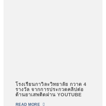
and cultivate future-ready skills. Participants
will have the opportunity to create AI-based
innovations that address real-world
challenges and potentially advance to
national-level showcases and competitions.
Kawilawittayalai School is proud of its
students for embracing this valuable
opportunity to expand their knowledge,
creativity, and technological capabilities.
Their participation reflects the school’s
commitment to preparing learners for the
rapidly evolving digital world and
empowering them to become future
innovators of Thailand.
โรงเรียนกาวิละวิทยาลัย กวาด 4
รางวัล จากการประกวดคลิปต่อ
ต้านยาเสพติดผ่าน YOUTUBE
READ MORE