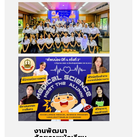
งานพัฒนา