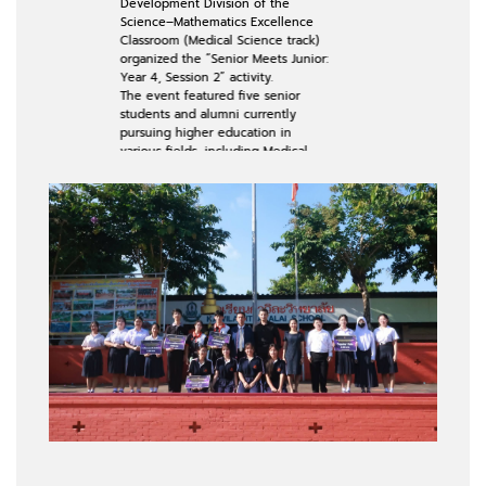
Development Division of the
Science–Mathematics Excellence
Classroom (Medical Science track)
organized the “Senior Meets Junior:
Year 4, Session 2” activity.
The event featured five senior
students and alumni currently
pursuing higher education in
various fields, including Medical
Technology, Cosmetic Science,
Computer Science, Information and
Communication Technology, and
Nursing. They shared their
experiences, inspired the students,
and provided guidance on further
education pathways to their juniors.
The activity was held at the Phuang
Saed Conference Room, Kawila
Wittayalai School.