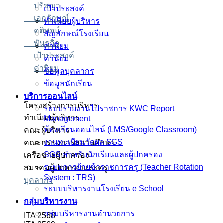
ปรัชญา
เป้าประสงค์
เอกลักษณ์
ทำเนียบผู้บริหาร
คติพจน์
สัญลักษณ์โรงเรียน
พันธกิจ
ค่านิยม
เป้าประสงค์
ค่านิยม
ค่านิยม
ข้อมูลบุคลากร
ข้อมูลนักเรียน
บริการออนไลน์
โครงสร้างการบริหาร
ระบบรายงานไปราชการ KWC Report
ทำเนียบผู้บริหาร
Management
ห้องเรียนออนไลน์ (LMS/Google Classroom)
คณะผู้บริหาร
งานทะเบียนวัดผล SGS
คณะกรรมการสถานศึกษา
SGS สำหรับนักเรียนและผู้ปกครอง
เครือข่ายผู้ปกครอง
ระบบการย้ายข้าราชการครู (Teacher Rotation
สมาคมผู้ปกครองและครู
System : TRS)
บุคลากร
ระบบบริหารงานโรงเรียน e School
กลุ่มบริหารงาน
กลุ่มบริหารงานอำนวยการ
ITA 2568