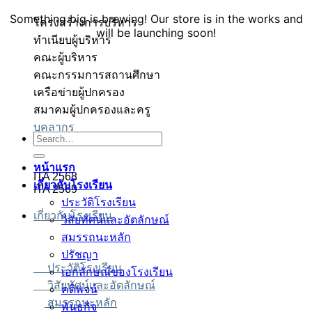
Something big is brewing! Our store is in the works and
โครงสร้างการบริหาร
will be launching soon!
ทำเนียบผู้บริหาร
คณะผู้บริหาร
คณะกรรมการสถานศึกษา
เครือข่ายผู้ปกครอง
สมาคมผู้ปกครองและครู
บุคลากร
อตเว็บตรง
อตเว็บตรง
สล็อต
สล็อต
บาคาร่า
บาคาร่า
สล็อต
Search
for:
หน้าแรก
ITA 2568
เกี่ยวกับโรงเรียน
ITA 2569
ประวัติโรงเรียน
เกี่ยวกับโรงเรียน
วิสัยทัศน์และอัตลักษณ์
สมรรถนะหลัก
ปรัชญา
ประวัติโรงเรียน
เอกลักษณ์ของโรงเรียน
วิสัยทัศน์และอัตลักษณ์
คติพจน์
สมรรถนะหลัก
พันธกิจ