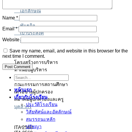
ปรัชญา
เอกลักษณ์
Name
*
คติพจน์
พันธกิจ
Email
*
เป้าประสงค์
Website
ค่านิยม
Save my name, email, and website in this browser for the
next time I comment.
โครงสร้างการบริหาร
ทำเนียบผู้บริหาร
Search
คณะผู้บริหาร
ร่า
ร่า
็อต
็อต
็อต
สล็อตเว็บตรง
สล็อตเว็บตรง
for:
คณะกรรมการสถานศึกษา
หน้าแรก
เครือข่ายผู้ปกครอง
เกี่ยวกับโรงเรียน
สมาคมผู้ปกครองและครู
ประวัติโรงเรียน
บุคลากร
วิสัยทัศน์และอัตลักษณ์
สมรรถนะหลัก
ปรัชญา
ITA 2568