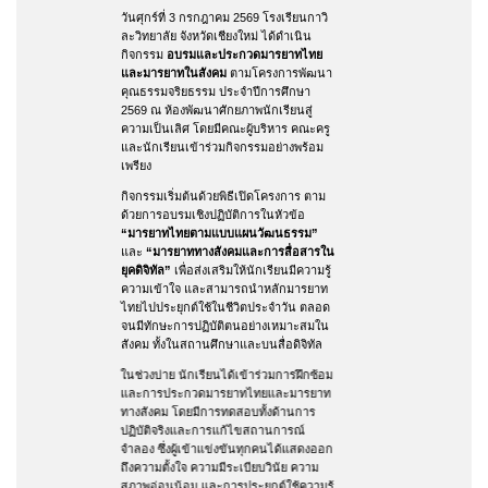
วันศุกร์ที่ 3 กรกฎาคม 2569 โรงเรียนกาวิ
ละวิทยาลัย จังหวัดเชียงใหม่ ได้ดำเนิน
กิจกรรม
อบรมและประกวดมารยาทไทย
และมารยาทในสังคม
ตามโครงการพัฒนา
คุณธรรมจริยธรรม ประจำปีการศึกษา
2569 ณ ห้องพัฒนาศักยภาพนักเรียนสู่
ความเป็นเลิศ โดยมีคณะผู้บริหาร คณะครู
และนักเรียนเข้าร่วมกิจกรรมอย่างพร้อม
เพรียง
กิจกรรมเริ่มต้นด้วยพิธีเปิดโครงการ ตาม
ด้วยการอบรมเชิงปฏิบัติการในหัวข้อ
“มารยาทไทยตามแบบแผนวัฒนธรรม”
และ
“มารยาททางสังคมและการสื่อสารใน
ยุคดิจิทัล”
เพื่อส่งเสริมให้นักเรียนมีความรู้
ความเข้าใจ และสามารถนำหลักมารยาท
ไทยไปประยุกต์ใช้ในชีวิตประจำวัน ตลอด
จนมีทักษะการปฏิบัติตนอย่างเหมาะสมใน
สังคม ทั้งในสถานศึกษาและบนสื่อดิจิทัล
ในช่วงบ่าย นักเรียนได้เข้าร่วมการฝึกซ้อม
และการประกวดมารยาทไทยและมารยาท
ทางสังคม โดยมีการทดสอบทั้งด้านการ
ปฏิบัติจริงและการแก้ไขสถานการณ์
จำลอง ซึ่งผู้เข้าแข่งขันทุกคนได้แสดงออก
ถึงความตั้งใจ ความมีระเบียบวินัย ความ
สุภาพอ่อนน้อม และการประยุกต์ใช้ความรู้