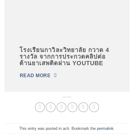
sincere appreciation to the school
administrators, teachers, organizing
committee, guest speakers, and
everyone involved for their dedication
and cooperation in making this event a
great success. The school also
congratulates all students who received
awards and certificates in recognition of
their outstanding performance.
โรงเรียนกาวิละวิทยาลัย กวาด 4
#KawilaWittayalaiSchool #KWC
รางวัล จากการประกวดคลิปต่อ
#ThaiEtiquette #SocialEtiquette
ต้านยาเสพติดผ่าน YOUTUBE
#MoralEducation
#CharacterDevelopment #ChiangMai
#Thailand
READ MORE
This entry was posted in
acti
. Bookmark the
permalink
.