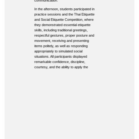
communication.
In the afternoon, students participated in
practice sessions and the Thai Etiquette
and Social Etiquette Competition, where
they demonstrated essential etiquette
skills, including traditional greetings,
respectful gestures, proper posture and
movement, receiving and presenting
items politely, as well as responding
appropriately to simulated social
situations. All participants displayed
remarkable confidence, discipline,
courtesy, and the ability to apply the
knowledge gained during the training.
The program successfully achieved its
objectives of fostering moral values,
ethical awareness, and appreciation for
Thai cultural heritage while
strengthening students’ interpersonal
skills, social responsibility, and positive
character development. These qualities
serve as an essential foundation for
becoming responsible and respectful
members of society.
Kawila Wittayalai School extends its