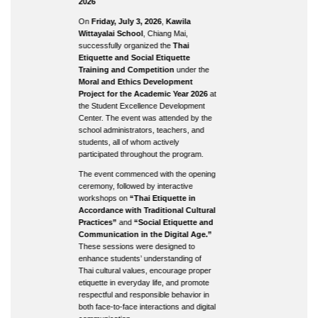
2026
On
Friday, July 3, 2026
,
Kawila
Wittayalai School
, Chiang Mai,
successfully organized the
Thai
Etiquette and Social Etiquette
Training and Competition
under the
Moral and Ethics Development
Project for the Academic Year 2026
at
the Student Excellence Development
Center. The event was attended by the
school administrators, teachers, and
students, all of whom actively
participated throughout the program.
The event commenced with the opening
ceremony, followed by interactive
workshops on
“Thai Etiquette in
Accordance with Traditional Cultural
Practices”
and
“Social Etiquette and
Communication in the Digital Age.”
These sessions were designed to
enhance students’ understanding of
Thai cultural values, encourage proper
etiquette in everyday life, and promote
respectful and responsible behavior in
both face-to-face interactions and digital