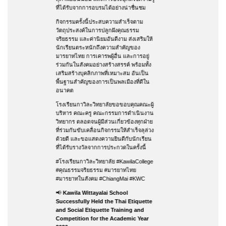
ที่ได้รับจากการอบรมได้อย่างน่าชื่นชม
กิจกรรมครั้งนี้ประสบความสำเร็จตาม
วัตถุประสงค์ในการปลูกฝังคุณธรรม
จริยธรรม และค่านิยมอันดีงาม ส่งเสริมให้
นักเรียนตระหนักถึงความสำคัญของ
มารยาทไทย การเคารพผู้อื่น และการอยู่
ร่วมกันในสังคมอย่างสร้างสรรค์ พร้อมทั้ง
เสริมสร้างบุคลิกภาพที่เหมาะสม อันเป็น
พื้นฐานสำคัญของการเป็นพลเมืองที่ดีใน
อนาคต
โรงเรียนกาวิละวิทยาลัยขอขอบคุณคณะผู้
บริหาร คณะครู คณะกรรมการดำเนินงาน
วิทยากร ตลอดจนผู้มีส่วนเกี่ยวข้องทุกฝ่าย
ที่ร่วมกันขับเคลื่อนกิจกรรมให้สำเร็จลุล่วง
ด้วยดี และขอแสดงความยินดีกับนักเรียน
ที่ได้รับรางวัลจากการประกวดในครั้งนี้
#โรงเรียนกาวิละวิทยาลัย #KawilaCollege
#คุณธรรมจริยธรรม #มารยาทไทย
#มารยาทในสังคม #ChiangMai #KWC
📢
Kawila Wittayalai School
Successfully Held the Thai Etiquette
and Social Etiquette Training and
Competition for the Academic Year