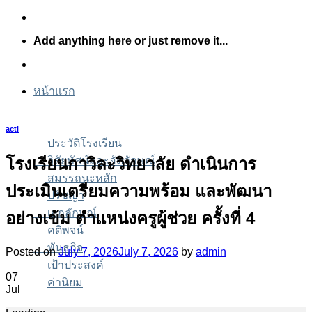
Skip
to
Add anything here or just remove it...
content
หน้าแรก
acti
ประวัติโรงเรียน
โรงเรียนกาวิละวิทยาลัย ดำเนินการ
วิสัยทัศน์และอัตลักษณ์
สมรรถนะหลัก
ประเมินเตรียมความพร้อม และพัฒนา
ปรัชญา
เอกลักษณ์
อย่างเข้ม ตำแหน่งครูผู้ช่วย ครั้งที่ 4
คติพจน์
พันธกิจ
Posted on
July 7, 2026
July 7, 2026
by
admin
เป้าประสงค์
07
ค่านิยม
Jul